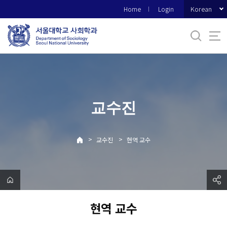
바
Korean
Home
Login
로
가
기
메
뉴
교수진
>
>
교수진
현역 교수
현역 교수