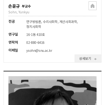
손윤규
부교수
Sohn, Yunkyu
전공
연구방법론, 수리사회학, 계산사회과학,
정치사회학
연구실
16-1동 410호
연락처
02-880-6416
이메일
ysohn@snu.ac.kr
상세보기