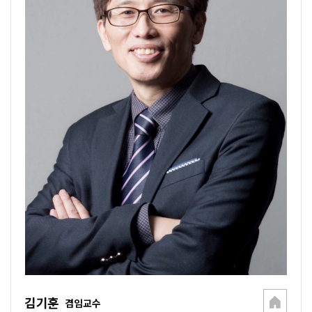
김기훈
겸임교수