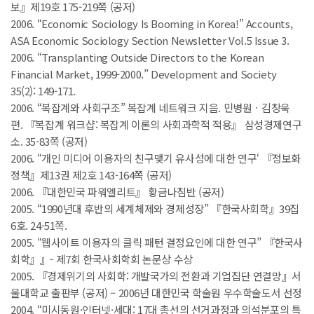
보』제19호 175-219쪽 (공저)
2006. “Economic Sociology Is Booming in Korea!” Accounts,
ASA Economic Sociology Section Newsletter Vol.5 Issue 3.
2006. “Transplanting Outside Directors to the Korean
Financial Market, 1999-2000.” Development and Society
35(2): 149-171.
2006. “복잡계와 사회구조” 복잡계 네트워크 지음. 민병원ㆍ김창욱
편. 『복잡계 워크샵: 복잡계 이론의 사회과학적 적용』 삼성경제연구
소. 35-83쪽 (공저)
2006. “개인 미디어 이용자의 친구맺기 유사성에 대한 연구‘ 『정보화
정책』제13권 제2호 143-164쪽 (공저)
2006. 『대한민국 파워엘리트』 황금나침반 (공저)
2005. “1990년대 후반의 세계체제와 경제성장” 『한국사회학』39집
6호. 24-51쪽.
2005. “웹사이트 이용자의 클릭 패턴 결정요인에 대한 연구” 『한국사
회학』』- 제7회 한국사회학회 논문상 수상
2005. 『경제위기의 사회학: 개발국가의 전환과 기업집단 연결망』서
울대학교 출판부 (공저) – 2006년 대한민국 학술원 우수학술도서 선정
2004. “미시동원·인터넷·세대: 17대 총선의 선거과정과 의석분포의 특