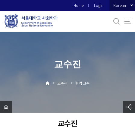
바
Korean
Home
Login
로
가
기
메
뉴
교수진
>
>
교수진
현역 교수
교수진