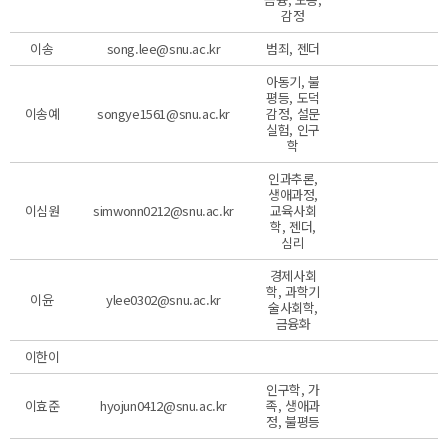
감정
이송
song.lee@snu.ac.kr
범죄, 젠더
아동기, 불
평등, 도덕
이송예
songye1561@snu.ac.kr
감정, 설문
실험, 인구
학
인과추론,
생애과정,
이심원
simwonn0212@snu.ac.kr
교육사회
학, 젠더,
심리
경제사회
학, 과학기
이윤
ylee0302@snu.ac.kr
술사회학,
금융화
이한이
인구학, 가
이효준
hyojun0412@snu.ac.kr
족, 생애과
정, 불평등