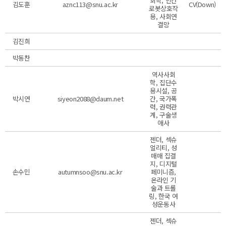
회학, 인간
김도훈
aznc113@snu.ac.kr
CV(Down)
로봇상호작
용, 사회연
결망
김진희
박동찬
역사사회
학, 집단수
용시설, 공
박시연
siyeon2088@daum.net
간, 국가폭
력, 권력관
계, 구술생
애사
젠더, 섹슈
얼리티, 성
매매 집결
지, 디지털
손수민
autumnsoo@snu.ac.kr
페미니즘,
온라인 기
술과 트롤
링, 한국 여
성운동사
젠더, 섹슈