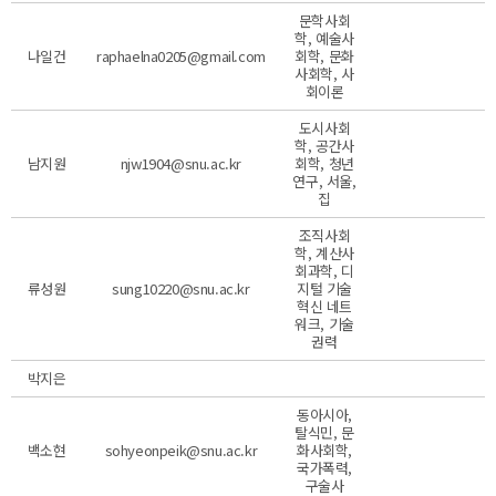
문학사회
학, 예술사
나일건
raphaelna0205@gmail.com
회학, 문화
사회학, 사
회이론
도시사회
학, 공간사
남지원
njw1904@snu.ac.kr
회학, 청년
연구, 서울,
집
조직사회
학, 계산사
회과학, 디
류성원
sung10220@snu.ac.kr
지털 기술
혁신 네트
워크, 기술
권력
박지은
동아시아,
탈식민, 문
백소현
sohyeonpeik@snu.ac.kr
화사회학,
국가폭력,
구술사