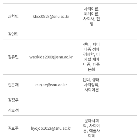
사회이론,
체계이론,
권혁민
kkcc0827@snu.ac.kr
사회사, 전
쟁
김연림
젠더, 페미
니즘 정치
경제학, 디
김유민
webkids2000@snu.ac.kr
지털 페미
니즘, 대중
문화
젠더, 생태,
김은재
eunjae@snu.ac.kr
사회정책,
사회이론
김정우
김효성
문화사회
학, 사회이
김효주
hyojoo1023@snu.ac.kr
론, 예술사
회학