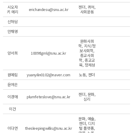
시오자
젠더, 퀴어,
erichandesu@snu.ac.kr
키 에리
사회운동
신하담
안채영
문화사회
학, 지식/정
보사회학,
양서희
1009tlgml@snu.ac.kr
종교사회
학, 종교교
육, 정체성
원예림
yuanyilin0102@naver.com
노동, 젠더
윤여은
젠더, 문화,
이경애
plumfeteslove@snu.ac.kr
심리
이건
문화, 예술,
젠더, 디지
이다연
thesleepingwillis@snu.ac.kr
털 플랫폼,
금융, 노동,