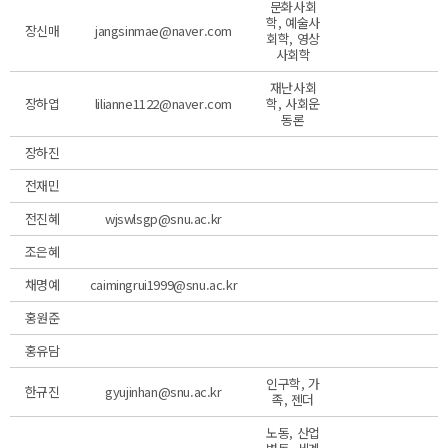
문화사회
학, 예술사
장신매
jangsinmae@naver.com
회학, 영상
사회학
재난사회
장하엽
lilianne1122@naver.com
학, 사회운
동론
장하진
전재민
전진혜
wjswlsgp@snu.ac.kr
조은혜
채명예
caimingrui1999@snu.ac.kr
홍원준
홍유담
인구학, 가
한규진
gyujinhan@snu.ac.kr
족, 젠더
노동, 산업