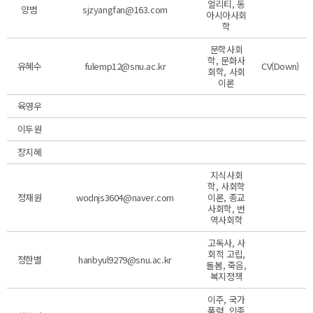
얼리티, 동
양범
sjzyangfan@163.com
아시아사회
학
문학사회
학, 문화사
유혜수
fulemp12@snu.ac.kr
CV(Down)
회학, 사회
이론
육영우
이두원
장지혜
지식사회
학, 사회학
정재원
wodnjs3604@naver.com
이론, 종교
사회학, 번
역사회학
고독사, 사
회적 고립,
정한별
hanbyul9279@snu.ac.kr
돌봄, 죽음,
복지정책
이주, 국가
폭력, 인종