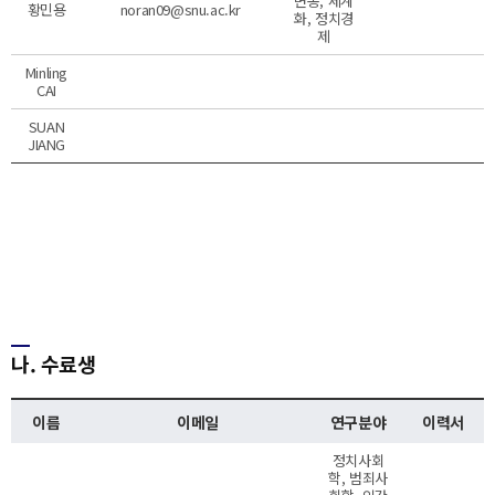
변동, 세계
황민용
noran09@snu.ac.kr
화, 정치경
제
Minling
CAI
SUAN
JIANG
나. 수료생
이름
이메일
연구분야
이력서
정치사회
학, 범죄사