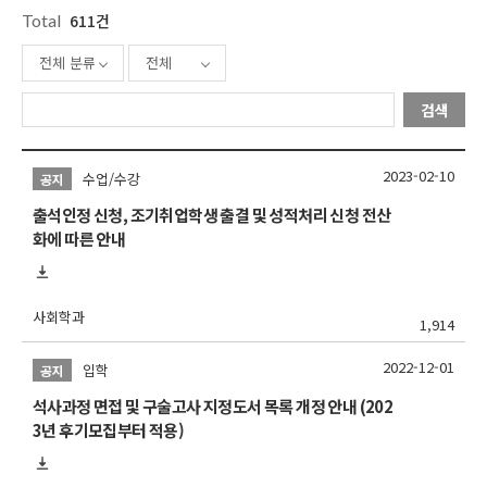
Total
611건
전체 분류
전체
검색
2023-02-10
수업/수강
공지
출석인정 신청, 조기취업학생 출결 및 성적처리 신청 전산
화에 따른 안내
사회학과
1,914
2022-12-01
입학
공지
석사과정 면접 및 구술고사 지정도서 목록 개정 안내 (202
3년 후기모집부터 적용)