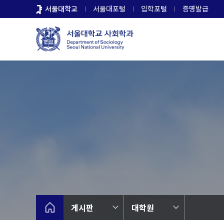
바
서울대학교
서울대포털
입학포털
증명발급
로
가
기
메
뉴
게시판
대학원