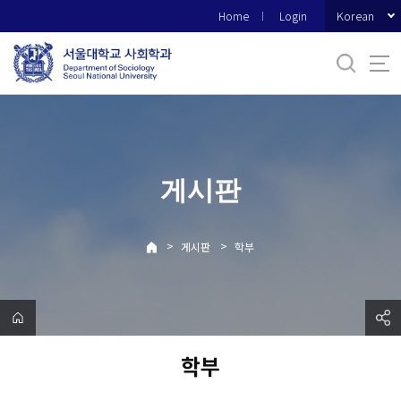
바
Korean
Home
Login
로
가
기
메
뉴
게시판
>
>
게시판
학부
학부