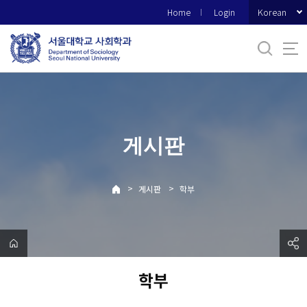
바
Korean
Home
Login
로
가
기
메
뉴
게시판
>
>
게시판
학부
학부