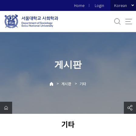
바
Korean
Home
Login
로
가
기
메
뉴
게시판
>
>
게시판
기타
기타