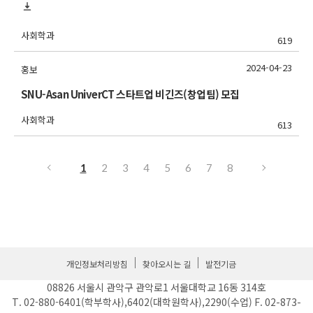
사회학과
619
2024-04-23
홍보
SNU-Asan UniverCT 스타트업 비긴즈(창업팀) 모집
사회학과
613
1
2
3
4
5
6
7
8
개인정보처리방침
찾아오시는 길
발전기금
08826 서울시 관악구 관악로1 서울대학교 16동 314호
T. 02-880-6401(학부학사),6402(대학원학사),2290(수업) F. 02-873-