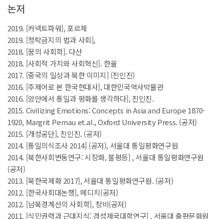
논저
2019. [커넥트파워], 포르체
2019. [청탁금지의 법과 사회],
2018. [꿈의 사회학]. 다산
2018. [사회적 가치와 사회혁신]. 한울
2017. [중국의 일상과 북한 이미지] (진인진)
2016. [주제어로 본 한국현대사], 대한민국역사박물관
2016. [양안에서 통일과 평화를 생각하다], 진인진.
2015. Civilizing Emotions: Concepts in Asia and Europe 1870-
1920, Margrit Pernau et.al., Oxford University Press. (공저)
2015. [개성공단], 진인진. (공저)
2014. [통일의식조사 2014] (공저), 서울대 통일평화연구원
2014. [북한사회변동연구: 시장화, 불평등] , 서울대 통일평화연구원
(공저)
2013. [북한국제화 2017], 서울대 통일평화연구원. (공저)
2012. [한국사회대논쟁], 메디치(공저)
2012. [남북경계선의 사회학], 창비(공저)
2011. [식민권력과 근대지식: 경성제국대학연구] , 서울대 출판문화원