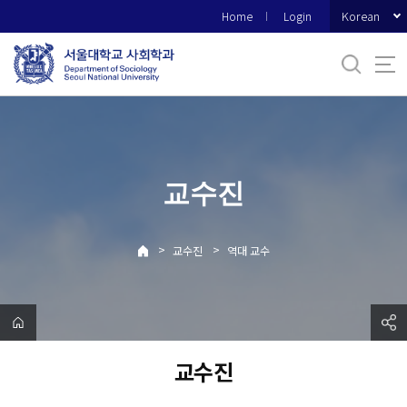
바
Korean
Home
Login
로
가
기
메
뉴
교수진
>
>
교수진
역대 교수
교수진