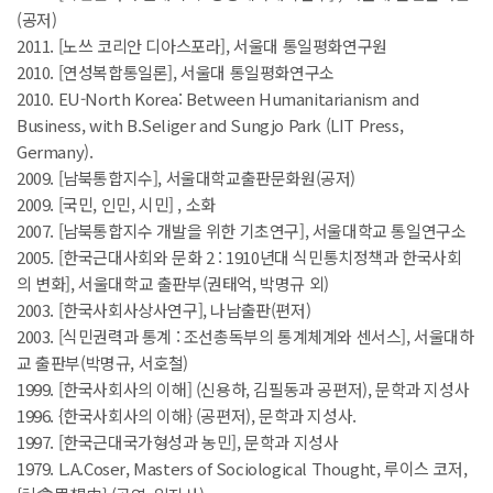
(공저)
2011. [노쓰 코리안 디아스포라], 서울대 통일평화연구원
2010. [연성복합통일론], 서울대 통일평화연구소
2010. EU-North Korea: Between Humanitarianism and
Business, with B.Seliger and Sungjo Park (LIT Press,
Germany).
2009. [남북통합지수], 서울대학교출판문화원(공저)
2009. [국민, 인민, 시민] , 소화
2007. [남북통합지수 개발을 위한 기초연구], 서울대학교 통일연구소
2005. [한국근대사회와 문화 2 : 1910년대 식민통치정책과 한국사회
의 변화], 서울대학교 출판부(권태억, 박명규 외)
2003. [한국사회사상사연구], 나남출판(편저)
2003. [식민권력과 통계 : 조선총독부의 통계체계와 센서스], 서울대하
교 출판부(박명규, 서호철)
1999. [한국사회사의 이해] (신용하, 김필동과 공편저), 문학과 지성사
1996. {한국사회사의 이해} (공편저), 문학과 지성사.
1997. [한국근대국가형성과 농민], 문학과 지성사
1979. L.A.Coser, Masters of Sociological Thought, 루이스 코저,