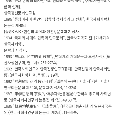
1998 “근대 한국의 타자인식의 변화와 민족정체성”, {사회사연구의 이
론과 실제},
한국정신문화연구원
1996 “중앙아시아 한인의 집합적 정체성과 그 변화”, 한국사회사학회
논문집 제48집,
{중앙아시아 한인의 의식과 생활}, 문학과 지성사.
1994 “국제화 시대의 민족과 민족문제”, 한국사회학회 편, {21세기의
한국사회학},
문학과 지성사.
1993 “島山의 民主的 組織論”, {변혁기의 개혁운동과 도산사상}, (도
산사상연구회, 연구사), 251-278쪽.
1992 “한국사회연구와 한국전쟁연구”(공저),{한국전쟁과 한국사회변
동} (한국사회학회 편,풀빛), 3-19쪽.
1992 “討幕維新期의 농민저항”, {일본의 근현대 사회사} (한국사회사
연구회논문집 제34집, 문학과 지성사), 11-32쪽.
1987 “東學思想의 宗敎的 傳承과 社會運動”,{한국의 종교와 사회변
동}(한국사회사연구회 논문집 제7집), 49-83 쪽.
1986 “植民地地主制의 形成背景”, {한국근대농촌사회와 일본제국주
의}(한국사회사연구회 논문집, 제2집), 11-56 쪽.