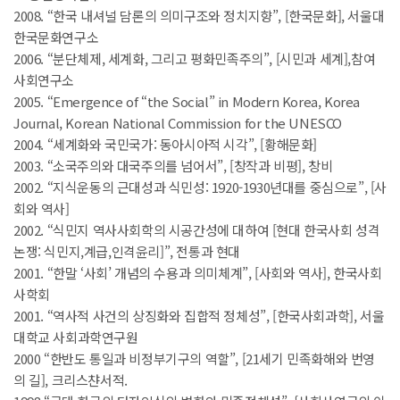
2008. “한국 내셔널 담론의 의미구조와 정치지향”, [한국문화], 서울대
한국문화연구소
2006. “분단체제, 세계화, 그리고 평화민족주의”, [시민과 세계],참여
사회연구소
2005. “Emergence of “the Social” in Modern Korea, Korea
Journal, Korean National Commission for the UNESCO
2004. “세계화와 국민국가: 동아시아적 시각”, [황해문화]
2003. “소국주의와 대국주의를 넘어서”, [창작과 비평], 창비
2002. “지식운동의 근대성과 식민성: 1920-1930년대를 중심으로”, [사
회와 역사]
2002. “식민지 역사사회학의 시공간성에 대하여 [현대 한국사회 성격
논쟁: 식민지,계급,인격윤리]”, 전통과 현대
2001. “한말 ‘사회’ 개념의 수용과 의미체계”, [사회와 역사], 한국사회
사학회
2001. “역사적 사건의 상징화와 집합적 정체성”, [한국사회과학], 서울
대학교 사회과학연구원
2000 “한반도 통일과 비정부기구의 역할”, [21세기 민족화해와 번영
의 길], 크리스챤서적.