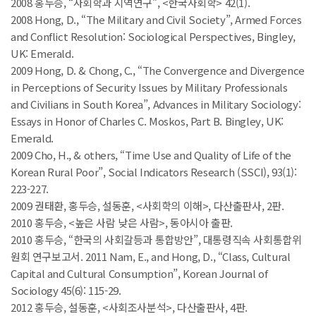
2008 홍두승, “사회학과 지역연구”, <한국사회학> 42(1).
2008 Hong, D., “The Military and Civil Society”, Armed Forces
and Conflict Resolution: Sociological Perspectives, Bingley,
UK: Emerald.
2009 Hong, D. & Chong, C., “The Convergence and Divergence
in Perceptions of Security Issues by Military Professionals
and Civilians in South Korea”, Advances in Military Sociology:
Essays in Honor of Charles C. Moskos, Part B. Bingley, UK:
Emerald.
2009 Cho, H., & others, “Time Use and Quality of Life of the
Korean Rural Poor”, Social Indicators Research (SSCI), 93(1):
223-227.
2009 권태환, 홍두승, 설동훈, <사회학의 이해>, 다산출판사, 2판.
2010 홍두승, <높은 사람 낮은 사람>, 동아시아 출판.
2010 홍두승, “한국의 사회갈등과 통합방안”, 대통령직속 사회통합위
원회 연구보고서. 2011 Nam, E., and Hong, D., “Class, Cultural
Capital and Cultural Consumption”, Korean Journal of
Sociology 45(6): 115-29.
2012 홍두승, 설동훈, <사회조사분석>, 다산출판사, 4판.