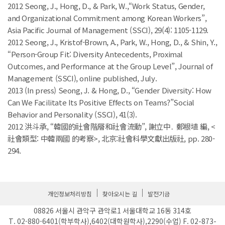
2012 Seong, J., Hong, D., & Park, W.,“Work Status, Gender,
and Organizational Commitment among Korean Workers”,
Asia Pacific Journal of Management (SSCI), 29(4): 1105-1129.
2012 Seong, J., Kristof-Brown, A., Park, W., Hong, D., & Shin, Y.,
“Person-Group Fit: Diversity Antecedents, Proximal
Outcomes, and Performance at the Group Level”, Journal of
Management (SSCI), online published, July.
2013 (In press) Seong, J. & Hong, D., “Gender Diversity: How
Can We Facilitate Its Positive Effects on Teams?”Social
Behavior and Personality (SSCI), 41(3).
2012 洪斗承, “韓國的社會階層和社會流動”, 謝立中․ 鄭根埴 編, <
社會類型: 中韓兩國 的考察>, 北京:社會科學文獻出版社, pp. 280-
294.
개인정보처리방침
찾아오시는 길
발전기금
08826 서울시 관악구 관악로1 서울대학교 16동 314호
T. 02-880-6401(학부학사),6402(대학원학사),2290(수업) F. 02-873-