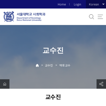
바
Korean
Home
Login
로
가
기
메
뉴
교수진
>
>
교수진
역대 교수
교수진