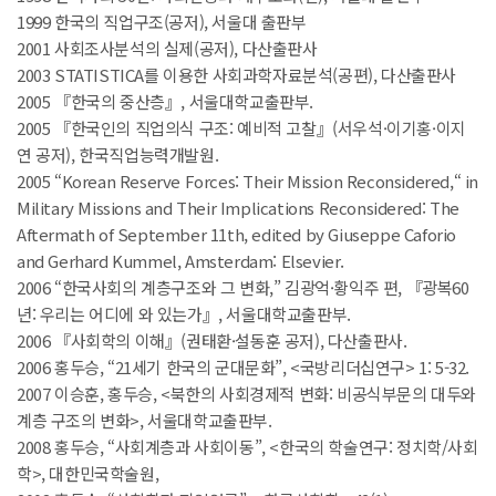
1999 한국의 직업구조(공저), 서울대 출판부
2001 사회조사분석의 실제(공저), 다산출판사
2003 STATISTICA를 이용한 사회과학자료분석(공편), 다산출판사
2005 『한국의 중산층』, 서울대학교출판부.
2005 『한국인의 직업의식 구조: 예비적 고찰』(서우석·이기홍·이지
연 공저), 한국직업능력개발원.
2005 “Korean Reserve Forces: Their Mission Reconsidered,“ in
Military Missions and Their Implications Reconsidered: The
Aftermath of September 11th, edited by Giuseppe Caforio
and Gerhard Kummel, Amsterdam: Elsevier.
2006 “한국사회의 계층구조와 그 변화,” 김광억·황익주 편, 『광복60
년: 우리는 어디에 와 있는가』, 서울대학교출판부.
2006 『사회학의 이해』(권태환·설동훈 공저), 다산출판사.
2006 홍두승, “21세기 한국의 군대문화”, <국방리더십연구> 1: 5-32.
2007 이승훈, 홍두승, <북한의 사회경제적 변화: 비공식부문의 대두와
계층 구조의 변화>, 서울대학교출판부.
2008 홍두승, “사회계층과 사회이동”, <한국의 학술연구: 정치학/사회
학>, 대한민국학술원,