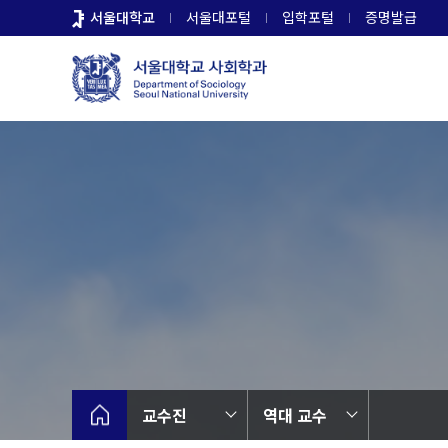
바
서울대학교
서울대포털
입학포털
증명발급
로
가
기
메
뉴
교수진
역대 교수