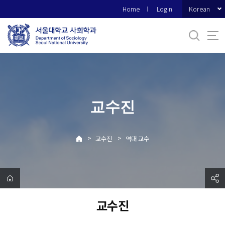
바
Korean
Home
Login
로
가
기
메
뉴
교수진
>
>
교수진
역대 교수
교수진