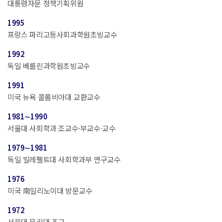
대통령자문 정책기획위원
1995
프랑스 파리고등사회과학원초빙교수
1992
독일 베를린과학원초빙교수
1991
미국 뉴욕 콜롬비아대 교환교수
1981∼1990
서울대 사회학과 조교수·부교수·교수
1979∼1981
독일 빌레펠트대 사회학과부 연구교수
1976
미국 南일리노이대 방문교수
1972
서울대 문리대 조교