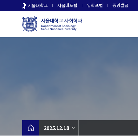
바
서울대학교
서울대포털
입학포털
증명발급
로
가
기
메
뉴
2025.12.18