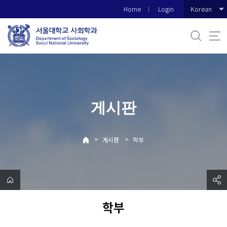
바
Korean
Home
Login
로
가
기
메
뉴
게시판
>
>
게시판
학부
학부