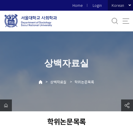
바
Korean
Home
Login
로
가
기
메
뉴
상백자료실
>
>
상백자료실
학위논문목록
학위논문목록