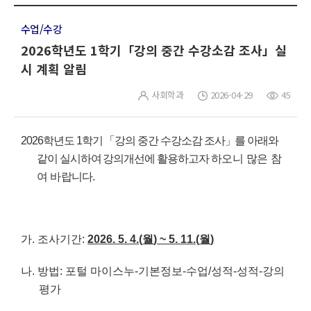
수업/수강
2026학년도 1학기「강의 중간 수강소감 조사」실
시 계획 알림
사회학과
2026-04-29
45
2026
학년도
1
학기
「
강의 중간 수강소감 조사
」
를 아래와
같이 실시하여 강의개선에 활용하고자
하오니 많은 참
여
바랍니다
.
가
.
조사기간
:
2026. 5. 4.(
월
) ~ 5. 11.(
월
)
나
.
방법
:
포털 마이스누
-
기본정보
-
수업
/
성적
-
성적
-
강의
평가