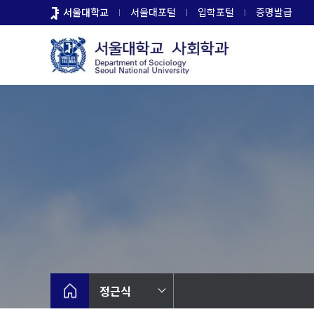
바
서울대학교
서울대포털
입학포털
증명발급
로
가
기
메
뉴
정근식