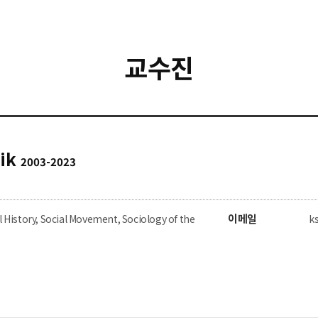
교수진
ik
2003-2023
이메일
l History, Social Movement, Sociology of the
k