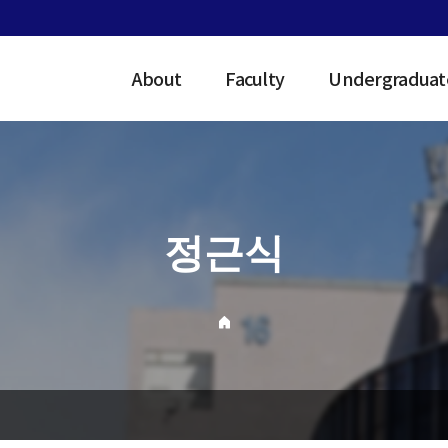
About
Faculty
Undergraduat
정근식