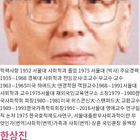
학력사항 1952 서울대 사회학과 졸업 1975 서울대 (박사) 주요경력
1955∼1968 경북대 사회학과 전임강사·조교수·부교수·교수
1963∼1965미국 하버드大 연경학원 객원교수1968∼1991서울대
사회학과 교수1975서울대 재외국민교육연구소 소장1979∼1980한
국사회학회 회장1980∼1981미국 위스콘신大·스탠퍼드大 교환교수
1989∼1993한국가족학회회장1991∼2016서울대 명예교수 연구실
적 논저 1975 한국호적제도사연구, 서울대출판부사회과학이란 무
엇인가(번역)사회학(번역)가족과 사회(번역) 상훈 국민훈장 동백장
한상진