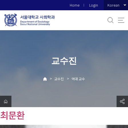
바
Korean
Home
Login
로
가
기
메
뉴
교수진
>
>
교수진
역대 교수
최문환