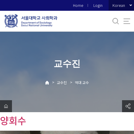
바
Korean
Home
Login
로
가
기
메
뉴
교수진
>
>
교수진
역대 교수
양회수