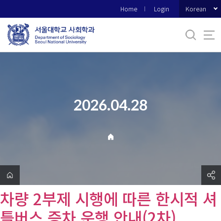
바
Korean
Home
Login
로
가
기
메
뉴
2026.04.28
차량 2부제 시행에 따른 한시적 셔
틀버스 증차 운행 안내(2차)