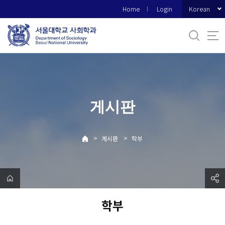
바
Korean
Home
Login
로
가
기
메
뉴
게시판
>
>
게시판
학부
학부