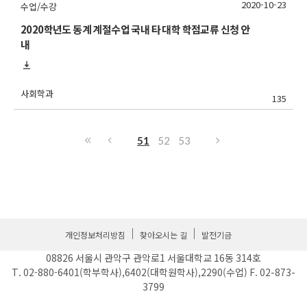
2020-10-23
수업/수강
2020학년도 동계 계절수업 국내 타 대학 학점교류 신청 안
내
사회학과
135
51
52
53
개인정보처리방침
찾아오시는 길
발전기금
08826 서울시 관악구 관악로1 서울대학교 16동 314호
T. 02-880-6401(학부학사),6402(대학원학사),2290(수업) F. 02-873-
3799