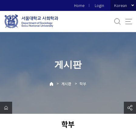
바
Korean
Home
Login
로
가
기
메
뉴
게시판
>
>
게시판
학부
학부